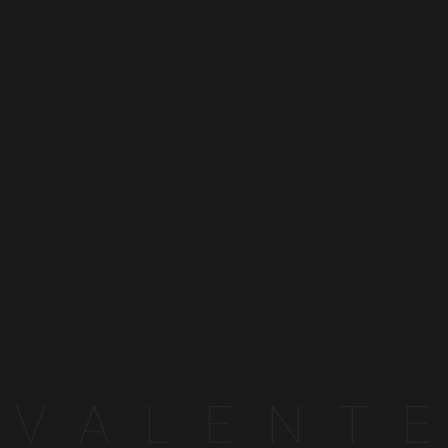
止
酒
駕
飲
酒
過
量
有
害
V
A
L
E
N
T
E