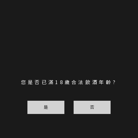
2026.06.12
反求職詐騙 嚴正聲明
您是否已滿18歲合法飲酒年齡?
是
否