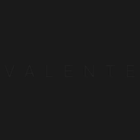
禁
止
酒
駕
飲
酒
過
量
有
害
健
V
A
L
E
N
T
E